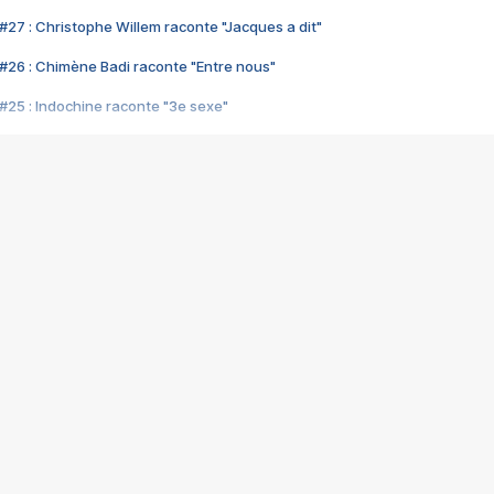
#27 : Christophe Willem raconte "Jacques a dit"
#26 : Chimène Badi raconte "Entre nous"
#25 : Indochine raconte "3e sexe"
#24 : Zaho raconte "C'est chelou"
#23 : Patrick Bruel raconte "Au café des délices"
#22 : Kyo raconte "Le chemin"
#21 : Nolwenn Leroy raconte "Cassé"
#20 : Patrick Hernandez raconte "Born to be alive"
#19 : Lorie raconte "Près de moi"
#18 : Michael Jones raconte "A nos actes manqués" (avec Jean-Jacque
#17 : Khaled raconte "Aïcha"
#16 : Corneille raconte "Parce qu'on vient de loin"