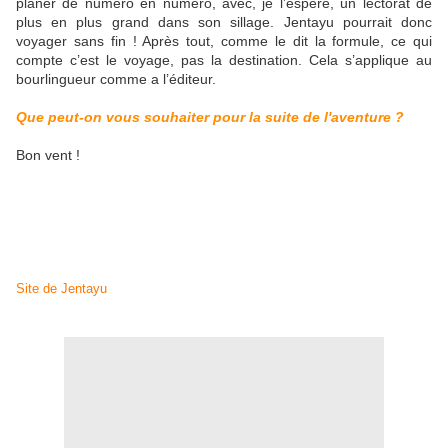
planer de numéro en numéro, avec, je l’espère, un lectorat de
plus en plus grand dans son sillage. Jentayu pourrait donc
voyager sans fin ! Après tout, comme le dit la formule, ce qui
compte c’est le voyage, pas la destination. Cela s’applique au
bourlingueur comme a l’éditeur.
Que peut-on vous souhaiter pour la suite de l'aventure ?
Bon vent !
© Illustrations : Jentayu
© Interview réalisée par E-mail - Kochipan (Mars 2016)
Merci à Jérôme Bouchaud pour avoir accepté cette interview pour
Kochipan ainsi que pour son accueil.
Site de Jentayu