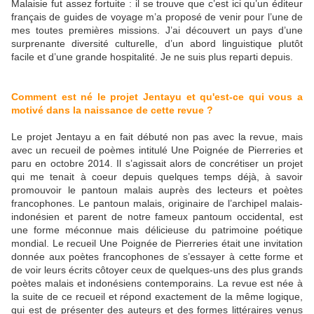
Malaisie fut assez fortuite : il se trouve que c’est ici qu’un éditeur
français de guides de voyage m’a proposé de venir pour l’une de
mes toutes premières missions. J’ai découvert un pays d’une
surprenante diversité culturelle, d’un abord linguistique plutôt
facile et d’une grande hospitalité. Je ne suis plus reparti depuis.
Comment est né le projet Jentayu et qu'est-ce qui vous a
motivé dans la naissance de cette revue ?
Le projet Jentayu a en fait débuté non pas avec la revue, mais
avec un recueil de poèmes intitulé Une Poignée de Pierreries et
paru en octobre 2014. Il s’agissait alors de concrétiser un projet
qui me tenait à coeur depuis quelques temps déjà, à savoir
promouvoir le pantoun malais auprès des lecteurs et poètes
francophones. Le pantoun malais, originaire de l’archipel malais-
indonésien et parent de notre fameux pantoum occidental, est
une forme méconnue mais délicieuse du patrimoine poétique
mondial. Le recueil Une Poignée de Pierreries était une invitation
donnée aux poètes francophones de s’essayer à cette forme et
de voir leurs écrits côtoyer ceux de quelques-uns des plus grands
poètes malais et indonésiens contemporains. La revue est née à
la suite de ce recueil et répond exactement de la même logique,
qui est de présenter des auteurs et des formes littéraires venus