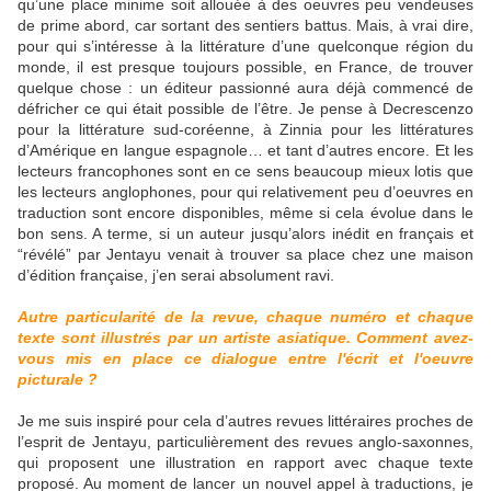
qu’une place minime soit allouée à des oeuvres peu vendeuses
de prime abord, car sortant des sentiers battus. Mais, à vrai dire,
pour qui s’intéresse à la littérature d’une quelconque région du
monde, il est presque toujours possible, en France, de trouver
quelque chose : un éditeur passionné aura déjà commencé de
défricher ce qui était possible de l’être. Je pense à Decrescenzo
pour la littérature sud-coréenne, à Zinnia pour les littératures
d’Amérique en langue espagnole… et tant d’autres encore. Et les
lecteurs francophones sont en ce sens beaucoup mieux lotis que
les lecteurs anglophones, pour qui relativement peu d’oeuvres en
traduction sont encore disponibles, même si cela évolue dans le
bon sens. A terme, si un auteur jusqu’alors inédit en français et
“révélé” par Jentayu venait à trouver sa place chez une maison
d’édition française, j’en serai absolument ravi.
Autre particularité de la revue, chaque numéro et chaque
texte sont illustrés par un artiste asiatique. Comment avez-
vous mis en place ce dialogue entre l'écrit et l'oeuvre
picturale ?
Je me suis inspiré pour cela d’autres revues littéraires proches de
l’esprit de Jentayu, particulièrement des revues anglo-saxonnes,
qui proposent une illustration en rapport avec chaque texte
proposé. Au moment de lancer un nouvel appel à traductions, je