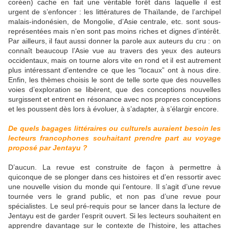
coréen) cache en fait une véritable forêt dans laquelle il est
urgent de s’enfoncer : les littératures de Thaïlande, de l’archipel
malais-indonésien, de Mongolie, d’Asie centrale, etc. sont sous-
représentées mais n’en sont pas moins riches et dignes d’intérêt.
Par ailleurs, il faut aussi donner la parole aux auteurs du cru : on
connaît beaucoup l’Asie vue au travers des yeux des auteurs
occidentaux, mais on tourne alors vite en rond et il est autrement
plus intéressant d’entendre ce que les “locaux” ont à nous dire.
Enfin, les thèmes choisis le sont de telle sorte que des nouvelles
voies d’exploration se libèrent, que des conceptions nouvelles
surgissent et entrent en résonance avec nos propres conceptions
et les poussent dès lors à évoluer, à s’adapter, à s’élargir encore.
De quels bagages littéraires ou culturels auraient besoin les
lecteurs francophones souhaitant prendre part au voyage
proposé par Jentayu ?
D’aucun. La revue est construite de façon à permettre à
quiconque de se plonger dans ces histoires et d’en ressortir avec
une nouvelle vision du monde qui l’entoure. Il s’agit d’une revue
tournée vers le grand public, et non pas d’une revue pour
spécialistes. Le seul pré-requis pour se lancer dans la lecture de
Jentayu est de garder l’esprit ouvert. Si les lecteurs souhaitent en
apprendre davantage sur le contexte de l’histoire, les attaches